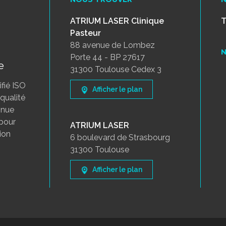
ATRIUM LASER Clinique
T
Pasteur
88 avenue de Lombez
N
Porte 44 - BP 27617
e
31300 Toulouse Cedex 3
fié ISO
Afficher le plan
qualité
inue
 pour
ATRIUM LASER
tion
6 boulevard de Strasbourg
31300 Toulouse
Afficher le plan