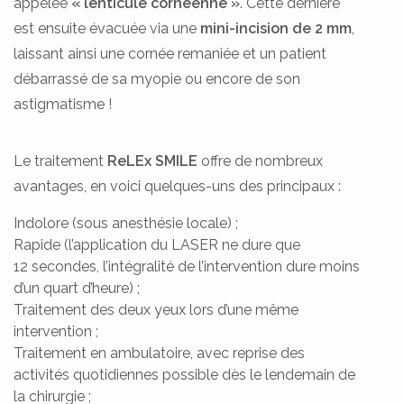
appelée
« lenticule cornéenne »
. Cette dernière
est ensuite évacuée via une
mini-incision de 2 mm
,
laissant ainsi une cornée remaniée et un patient
débarrassé de sa myopie ou encore de son
astigmatisme !
Le traitement
ReLEx SMILE
offre de nombreux
avantages, en voici quelques-uns des principaux :
Indolore (sous anesthésie locale) ;
Rapide (l’application du LASER ne dure que
12 secondes, l’intégralité de l’intervention dure moins
d’un quart d’heure) ;
Traitement des deux yeux lors d’une même
intervention ;
Traitement en ambulatoire, avec reprise des
activités quotidiennes possible dès le lendemain de
la chirurgie ;