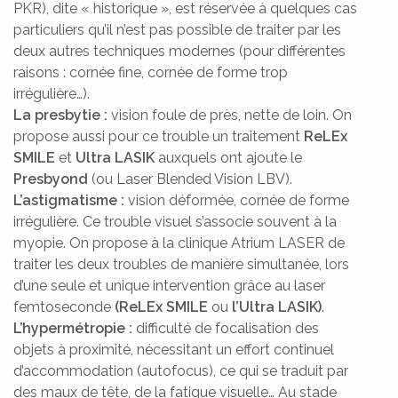
PKR), dite « historique », est réservée à quelques cas
particuliers qu’il n’est pas possible de traiter par les
deux autres techniques modernes (pour différentes
raisons : cornée fine, cornée de forme trop
irrégulière…).
La presbytie :
vision foule de près, nette de loin. On
propose aussi pour ce trouble un traitement
ReLEx
SMILE
et
Ultra LASIK
auxquels ont ajoute le
Presbyond
(ou Laser Blended Vision LBV).
L’astigmatisme
:
vision déformée, cornée de forme
irrégulière. Ce trouble visuel s’associe souvent à la
myopie. On propose à la clinique Atrium LASER de
traiter les deux troubles de manière simultanée, lors
d’une seule et unique intervention grâce au laser
femtoseconde
(ReLEx SMILE
ou
l’Ultra LASIK)
.
L’hypermétropie :
difficulté de focalisation des
objets à proximité, nécessitant un effort continuel
d’accommodation (autofocus), ce qui se traduit par
des maux de tête, de la fatigue visuelle… Au stade